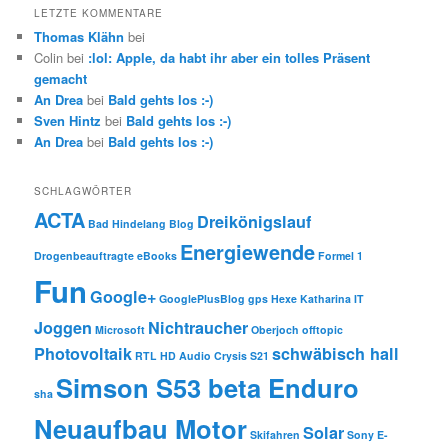
LETZTE KOMMENTARE
Thomas Klähn
bei
Colin bei
:lol: Apple, da habt ihr aber ein tolles Präsent
gemacht
An Drea
bei
Bald gehts los :-)
Sven Hintz
bei
Bald gehts los :-)
An Drea
bei
Bald gehts los :-)
SCHLAGWÖRTER
ACTA
Dreikönigslauf
Bad Hindelang
Blog
Energiewende
Drogenbeauftragte
eBooks
Formel 1
Fun
Google+
GooglePlusBlog
gps
Hexe Katharina
IT
Joggen
Nichtraucher
Microsoft
Oberjoch
offtopic
Photovoltaik
schwäbisch hall
RTL HD Audio Crysis
S21
Simson S53 beta Enduro
sha
Neuaufbau Motor
Solar
Skifahren
Sony E-