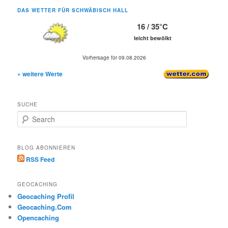
DAS WETTER FÜR SCHWÄBISCH HALL
16 / 35°C
leicht bewölkt
Vorhersage für 09.08.2026
» weitere Werte
SUCHE
S
e
a
r
BLOG ABONNIEREN
c
RSS Feed
h
GEOCACHING
Geocaching Profil
Geocaching.Com
Opencaching