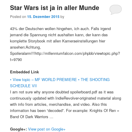
Star Wars ist ja in aller Munde
Posted on
15. Dezember 2015
by
43% der Deutschen wollen hingehen, ich auch. Falls irgend
jemand die Spannung nicht aushalten kann, der kann das
komplette Storybook mit allen Kameraeinstellungen hier
ansehen:Achtung,
Spoileralarm!!!http://millenniumfalcon.com/phpbb/viewtopic.php?
t=9790
Embedded Link
• View topic – MF WORLD PREMIERE • THE SHOOTING
SCHEDULE VII
I am not sure why anyone doubted spoilerboard.pdf as it was
continuously updated with IndieRevolver-originated material along
with info from articles, merchandise, and video. Also this
information has been “decoded”. For example: Knights Of Ren =
Band Of Dark Warriors …
Google+:
View post on Google+