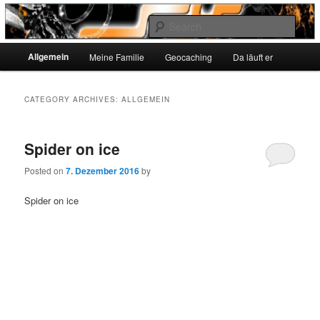
Sear
Main
SvenHintz.de
Allgemein
Meine Familie
Geocaching
Da läuft er
Skip
Skip
menu
to
to
CATEGORY ARCHIVES:
ALLGEMEIN
primary
secondary
Spider on ice
content
content
Posted on
7. Dezember 2016
by
Spider on ice