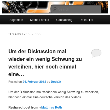
Sear
Main
SvenHintz.de
Allgemein
Meine Familie
Geocaching
Da läuft er
Skip
Skip
menu
to
to
TAG ARCHIVES:
VIDEO
primary
secondary
Um der Diskussion mal
content
content
wieder ein wenig Schwung zu
verleihen, hier noch einmal
eine…
Posted on
24. Februar 2012
by
Dodg3r
Um der Diskussion mal wieder ein wenig Schwung zu verleihen,
hier noch einmal eine deutsche Version des Videos.
Reshared post from +
Matthias Roth