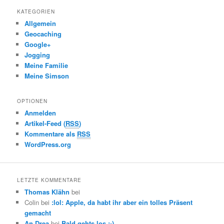
KATEGORIEN
Allgemein
Geocaching
Google+
Jogging
Meine Familie
Meine Simson
OPTIONEN
Anmelden
Artikel-Feed (
RSS
)
Kommentare als
RSS
WordPress.org
LETZTE KOMMENTARE
Thomas Klähn
bei
Colin bei
:lol: Apple, da habt ihr aber ein tolles Präsent
gemacht
An Drea
bei
Bald gehts los :-)