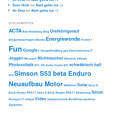
Sven Hintz
bei
Bald gehts los :-)
An Drea
bei
Bald gehts los :-)
SCHLAGWÖRTER
ACTA
Dreikönigslauf
Bad Hindelang
Blog
Energiewende
Drogenbeauftragte
eBooks
Formel 1
Fun
Google+
GooglePlusBlog
gps
Hexe Katharina
IT
Joggen
Nichtraucher
Microsoft
Oberjoch
offtopic
Photovoltaik
schwäbisch hall
RTL HD Audio Crysis
S21
Simson S53 beta Enduro
sha
Neuaufbau Motor
Solar
Skifahren
Sony E-
Strom
Book Reader PRS-T1
Sony E-Book Reader PRS-T1 Bewertung
Video
Stuttgart 21
Urlaub
Volksentscheid
WordPress
worldrun
Zigaretten