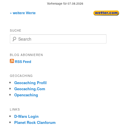
Vorhersage für 07.08.2026
» weitere Werte
SUCHE
S
e
a
r
BLOG ABONNIEREN
c
RSS Feed
h
GEOCACHING
Geocaching Profil
Geocaching.Com
Opencaching
LINKS
D-Wars Login
Planet Rock Clanforum